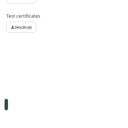
Test certificates
Descărcați
© Namirial S.p.A. – Codul fiscal și înregistrarea la registrul