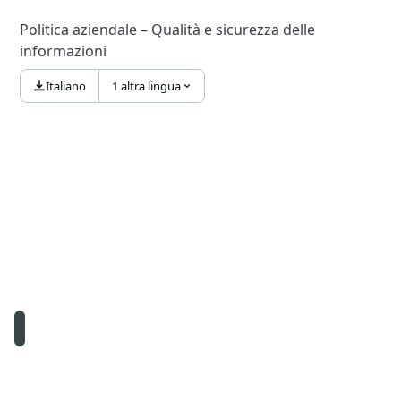
Politica aziendale – Qualità e sicurezza delle
informazioni
Italiano
1 altra lingua
© Namirial S.p.A. – C.F. e iscriz. al Reg. Impr. Ancona N.